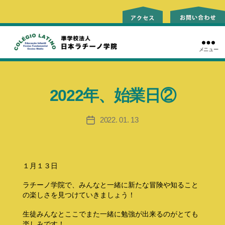
メニュー
ラ
チ
ー
2022年、始業日②
ノ
学
院
2022. 01. 13
投
稿
日
１月１３日
ラチーノ学院で、みんなと一緒に新たな冒険や知ること
の楽しさを見つけていきましょう！
生徒みんなとここでまた一緒に勉強が出来るのがとても
楽しみです！