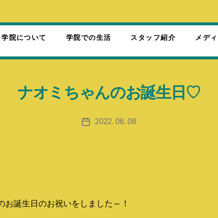
ノ学院について
学院での生活
スタッフ紹介
メディ
ナオミちゃんのお誕生日♡
2022. 06. 08
投
稿
日
のお誕生日のお祝いをしました～！