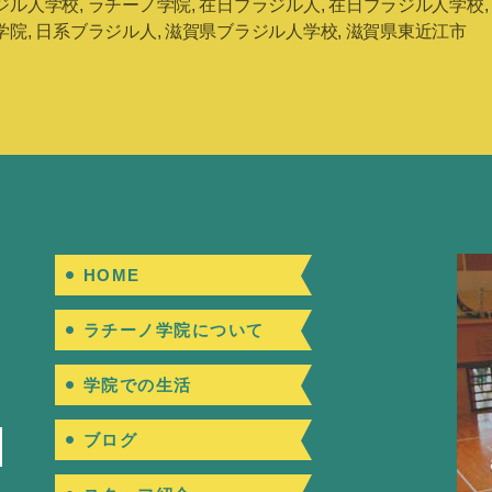
ジル人学校
,
ラチーノ学院
,
在日ブラジル人
,
在日ブラジル人学校
学院
,
日系ブラジル人
,
滋賀県ブラジル人学校
,
滋賀県東近江市
HOME
ラチーノ学院について
学院での生活
ブログ