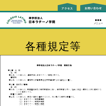
メニュー
ラ
チ
ー
ノ
各種規定等
学
院