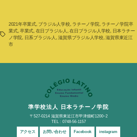
2021年卒業式
,
ブラジル人学校
,
ラチーノ学院
,
ラチーノ学院卒
業式
,
卒業式
,
在日ブラジル人
,
在日ブラジル人学校
,
日本ラチー
タ
ノ学院
,
日系ブラジル人
,
滋賀県ブラジル人学校
,
滋賀県東近江
グ
市
準学校法人 日本ラチーノ学院
〒527-0214 滋賀県東近江市甲津畑町1200ｰ2
TEL : 0748-56-1157
アクセス
お問い合わせ
Facebook
instagram