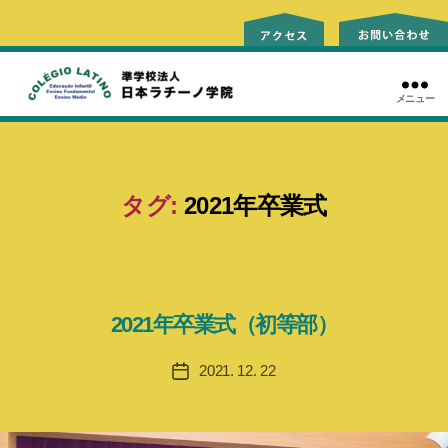
メニュー
ラ
チ
ー
ノ
タグ:
2021年卒業式
学
院
2021年卒業式（初等部）
2021. 12. 22
投
稿
日