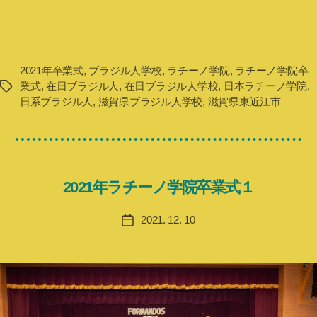
2021年卒業式
,
ブラジル人学校
,
ラチーノ学院
,
ラチーノ学院卒
業式
,
在日ブラジル人
,
在日ブラジル人学校
,
日本ラチーノ学院
,
タ
日系ブラジル人
,
滋賀県ブラジル人学校
,
滋賀県東近江市
グ
2021年ラチーノ学院卒業式１
2021. 12. 10
投
稿
日