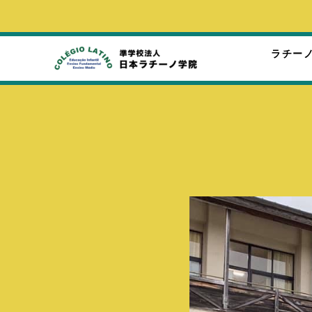
ラチー
ラ
チ
ー
ノ
学
院