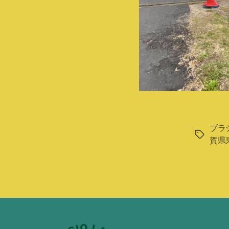
ブラ
タ
賀県
グ