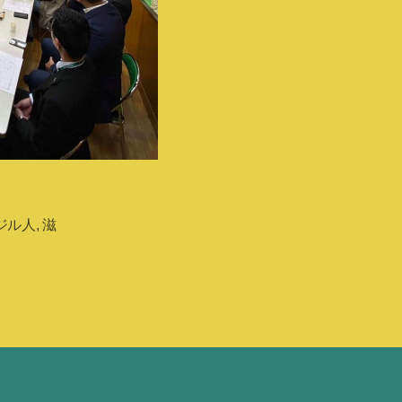
ジル人
,
滋