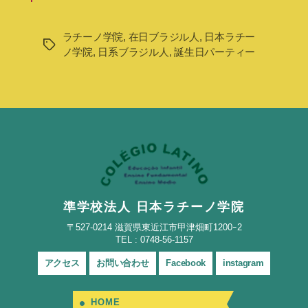
ラチーノ学院
,
在日ブラジル人
,
日本ラチー
タ
ノ学院
,
日系ブラジル人
,
誕生日パーティー
グ
準学校法人 日本ラチーノ学院
〒527-0214 滋賀県東近江市甲津畑町1200ｰ2
TEL : 0748-56-1157
アクセス
お問い合わせ
Facebook
instagram
HOME