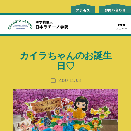
メニュー
ラ
チ
ー
カイラちゃんのお誕生
ノ
学
日♡
院
2020. 11. 08
投
稿
日