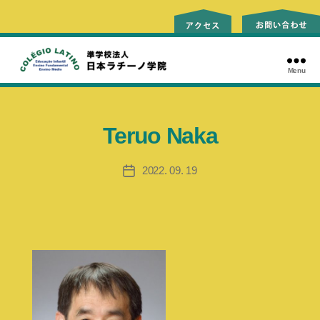
Menu
ラ
チ
ー
ノ
Teruo Naka
学
院
2022. 09. 19
Data
de
publicação